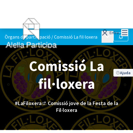
Menú
Entra
Menú principa
Òrgans de participació
/
Comissió La fil·loxera
Seguir
Comissió La
Ajuda
fil·loxera
#LaFiloxera
Comissió jove de la Festa de la
(Enllaç extern)
Fil·loxera