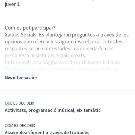
juvenil.
Com es pot participar?
Xarxes Socials. Es plantejaran preguntes a través de les
opcions que ofereix Instagram i Facebook. Totes les
respostes seran contestades i es convidarà a les
persones a assistir als espais creats.
Entorn web. A la pàgina web de la Fil·loxera hi ha un
formulari per deixar propostes. Un cop omplert, la
persona rebrà un correu electrònic de confirmació i
Més informació
convidant-la a participar dels espais ja creats.
Via trobada als espais on ja hi ha joves. Es demanarà
poder anar a entrenaments esportius per explicar la
Fil·loxera i recollir propostes.
QUÈ ES DECIDEIX
Activitats, programació músical, eix temàtic
Grup motor.Comissió de joves amb equip tècnic que es
troben periòdicament per organitzar les activitats
destinades a joves.
COM ES DECIDEIX
Assemblea adolescents. Espai de trobada per recollir
Assembleariàment a través de trobades