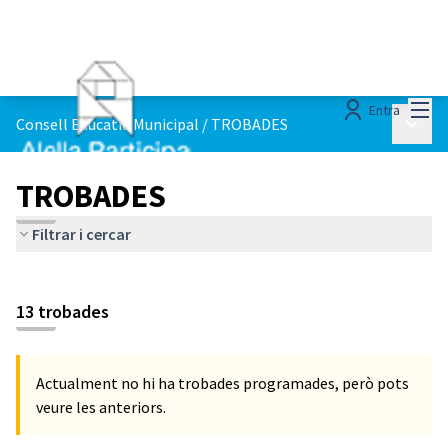
Menú
Entra
Menú p
Consell Educatiu Municipal
/
TROBADES
TROBADES
Filtrar i cercar
13 trobades
Actualment no hi ha trobades programades, però pots
veure les anteriors.