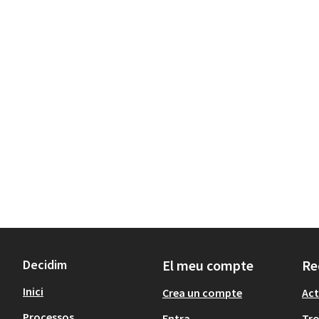
Decidim
El meu compte
Re
Inici
Crea un compte
Act
Processos
Entra
Tr