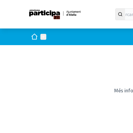
Inici
Menú principal
Més inf