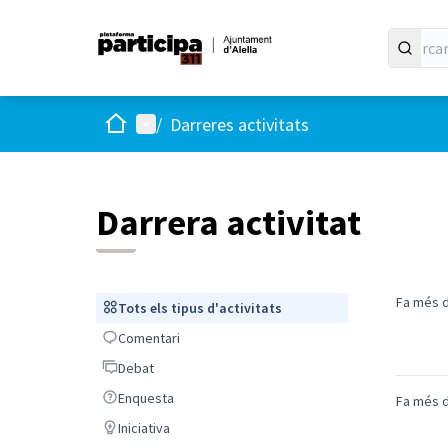
Inici
Menú principal
/
Darreres activitats
Darrera activitat
Fa més d
Tots els tipus d'activitats
Tots els tipus d'activitats
Comentari
Comentari
Debat
Debat
Enquesta
Enquesta
Fa més d
Iniciativa
Iniciativa