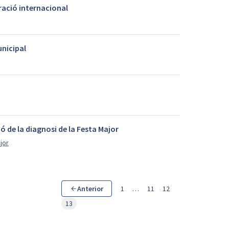
ació internacional
unicipal
ó de la diagnosi de la Festa Major
jor
Anterior
1
…
11
12
13