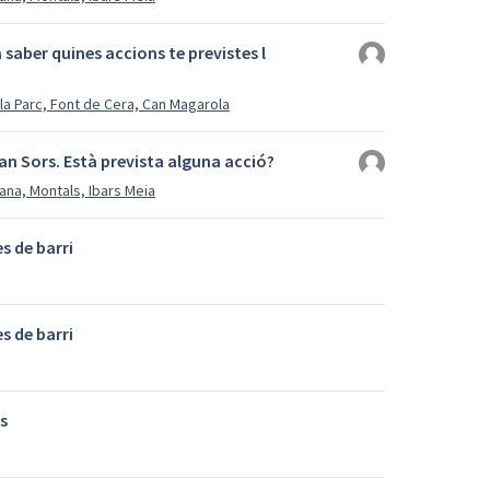
 saber quines accions te previstes l
lla Parc, Font de Cera, Can Magarola
an Sors. Està prevista alguna acció?
ana, Montals, Ibars Meia
s de barri
s de barri
s