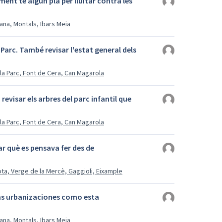
ment té algún pla per lluitar contra les
ana, Montals, Ibars Meia
Parc. També revisar l'estat general dels
lla Parc, Font de Cera, Can Magarola
revisar els arbres del parc infantil que
lla Parc, Font de Cera, Can Magarola
ar què es pensava fer des de
rota, Verge de la Mercè, Gaggioli, Eixample
 las urbanizaciones como esta
ana, Montals, Ibars Meia