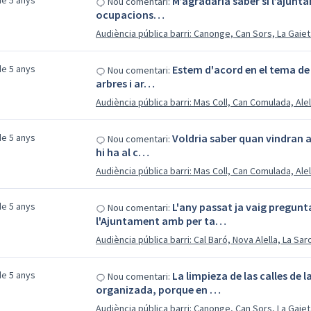
e 5 anys
M’agradaria saber si l’ajunta
Nou comentari:
ocupacions…
Audiència pública barri: Canonge, Can Sors, La Gaiet
e 5 anys
Estem d'acord en el tema de 
Nou comentari:
arbres i ar…
Audiència pública barri: Mas Coll, Can Comulada, Ale
e 5 anys
Voldria saber quan vindran a 
Nou comentari:
hi ha al c…
Audiència pública barri: Mas Coll, Can Comulada, Ale
e 5 anys
L'any passat ja vaig pregunt
Nou comentari:
l'Ajuntament amb per ta…
Audiència pública barri: Cal Baró, Nova Alella, La Sa
e 5 anys
La limpieza de las calles de
Nou comentari:
organizada, porque en …
Audiència pública barri: Canonge, Can Sors, La Gaiet