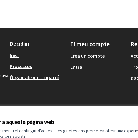
Decidim
El meu compte
Re
Inici
Crea un compte
Act
Processos
Entra
Tr
ativa.
Òrgans de participació
Dad
ir a aquesta pàgina web
ndiment i el contingut d'aquest. Les galetes ens permeten oferir una experièn
xarxes socials.