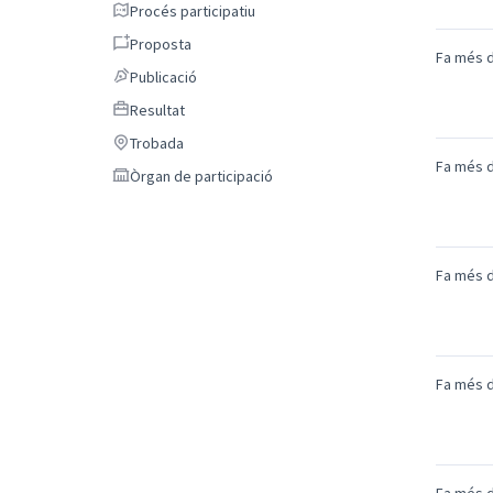
Procés participatiu
Procés participatiu
Proposta
Proposta
Fa més d
Publicació
Publicació
Resultat
Resultat
Trobada
Trobada
Fa més d
Òrgan de participació
Òrgan de participació
Fa més d
Fa més d