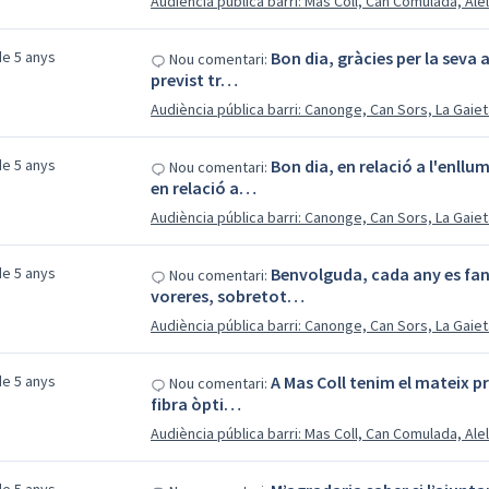
Audiència pública barri: Mas Coll, Can Comulada, Ale
e 5 anys
Bon dia, gràcies per la seva 
Nou comentari:
previst tr…
Audiència pública barri: Canonge, Can Sors, La Gaiet
e 5 anys
Bon dia, en relació a l'enll
Nou comentari:
en relació a…
Audiència pública barri: Canonge, Can Sors, La Gaiet
e 5 anys
Benvolguda, cada any es fan 
Nou comentari:
voreres, sobretot…
Audiència pública barri: Canonge, Can Sors, La Gaiet
e 5 anys
A Mas Coll tenim el mateix p
Nou comentari:
fibra òpti…
Audiència pública barri: Mas Coll, Can Comulada, Ale