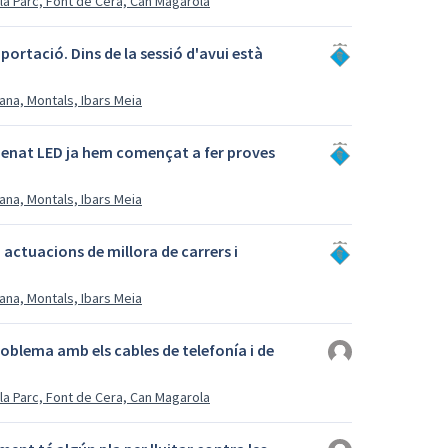
lla Parc, Font de Cera, Can Magarola
aportació. Dins de la sessió d'avui està
ana, Montals, Ibars Meia
umenat LED ja hem començat a fer proves
ana, Montals, Ibars Meia
actuacions de millora de carrers i
ana, Montals, Ibars Meia
roblema amb els cables de telefonía i de
lla Parc, Font de Cera, Can Magarola