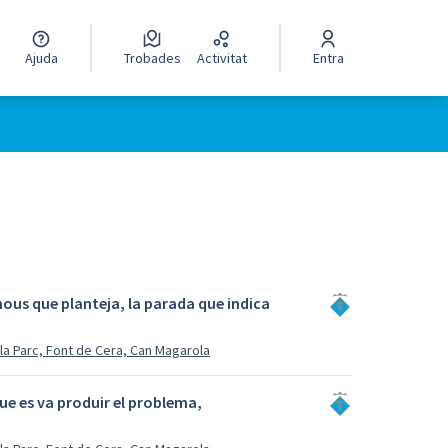
Ajuda
Trobades
Activitat
Entra
nous que planteja, la parada que indica
lla Parc, Font de Cera, Can Magarola
que es va produir el problema,