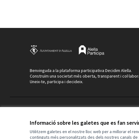
Benvinguda a la plataforma participativa Decidim Alella.
Construïm una societat més oberta, transparent i col·labor
Uneix-te, participa i decideix.
Termes i condicions d'ús
Configuració de les galetes
Informació sobre les galetes que es fan serv
Utilitzem galetes en el nostre lloc web per a millorar el re
continguts més personalitzats des dels nostres canals de 